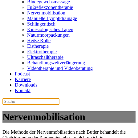
Bindegewebsmassage
Fußreflexzonentherapie
Nervenmobilisation
Manuelle Lymphdrainage
Schlingentisch
Kinesiologisches Tapen
Naturmoorpackungen
Heiße Rolle
Eistherapie
Elektrotherapie
Ultraschalltherapie
Behandlungszeitverlängerung
Videotherapie und Videoberatung
Podcast
Karriere
Downloads
Kontakt
Nervenmobilisation
Die Methode der Nervenmobilisation nach Butler behandelt die
Gleitstörungen des Nervengewebes, welches sich in