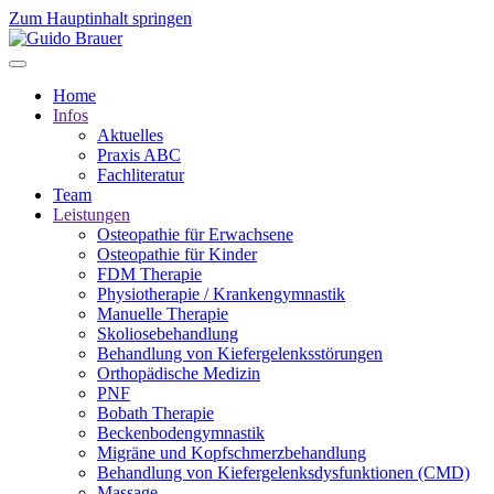
Zum Hauptinhalt springen
Home
Infos
Aktuelles
Praxis ABC
Fachliteratur
Team
Leistungen
Osteopathie für Erwachsene
Osteopathie für Kinder
FDM Therapie
Physiotherapie / Krankengymnastik
Manuelle Therapie
Skoliosebehandlung
Behandlung von Kiefergelenksstörungen
Orthopädische Medizin
PNF
Bobath Therapie
Beckenbodengymnastik
Migräne und Kopfschmerzbehandlung
Behandlung von Kiefergelenksdysfunktionen (CMD)
Massage