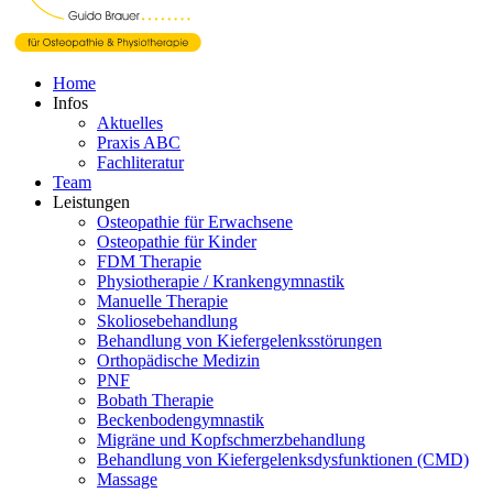
Home
Infos
Aktuelles
Praxis ABC
Fachliteratur
Team
Leistungen
Osteopathie für Erwachsene
Osteopathie für Kinder
FDM Therapie
Physiotherapie / Krankengymnastik
Manuelle Therapie
Skoliosebehandlung
Behandlung von Kiefergelenksstörungen
Orthopädische Medizin
PNF
Bobath Therapie
Beckenbodengymnastik
Migräne und Kopfschmerzbehandlung
Behandlung von Kiefergelenksdysfunktionen (CMD)
Massage