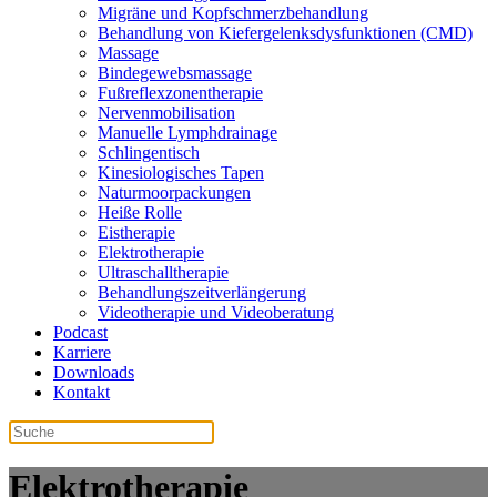
Migräne und Kopfschmerzbehandlung
Behandlung von Kiefergelenksdysfunktionen (CMD)
Massage
Bindegewebsmassage
Fußreflexzonentherapie
Nervenmobilisation
Manuelle Lymphdrainage
Schlingentisch
Kinesiologisches Tapen
Naturmoorpackungen
Heiße Rolle
Eistherapie
Elektrotherapie
Ultraschalltherapie
Behandlungszeitverlängerung
Videotherapie und Videoberatung
Podcast
Karriere
Downloads
Kontakt
Elektrotherapie