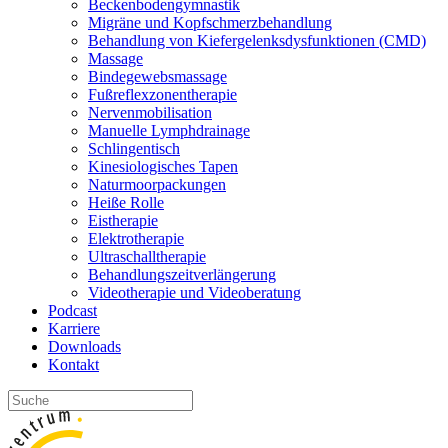
Beckenbodengymnastik
Migräne und Kopfschmerzbehandlung
Behandlung von Kiefergelenksdysfunktionen (CMD)
Massage
Bindegewebsmassage
Fußreflexzonentherapie
Nervenmobilisation
Manuelle Lymphdrainage
Schlingentisch
Kinesiologisches Tapen
Naturmoorpackungen
Heiße Rolle
Eistherapie
Elektrotherapie
Ultraschalltherapie
Behandlungszeitverlängerung
Videotherapie und Videoberatung
Podcast
Karriere
Downloads
Kontakt