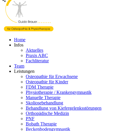
Home
Infos
Aktuelles
Praxis ABC
Fachliteratur
Team
Leistungen
Osteopathie für Erwachsene
Osteopathie für Kinder
FDM Therapie
Physiotherapie / Krankengymnastik
Manuelle Therapie
Skoliosebehandlung
Behandlung von Kiefergelenksstörungen
Orthopädische Medizin
PNF
Bobath Therapie
Beckenbodengymnastik