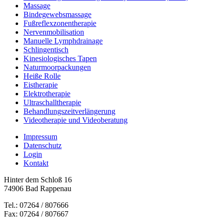
Massage
Bindegewebsmassage
Fußreflexzonentherapie
Nervenmobilisation
Manuelle Lymphdrainage
Schlingentisch
Kinesiologisches Tapen
Naturmoorpackungen
Heiße Rolle
Eistherapie
Elektrotherapie
Ultraschalltherapie
Behandlungszeitverlängerung
Videotherapie und Videoberatung
Impressum
Datenschutz
Login
Kontakt
Hinter dem Schloß 16
74906 Bad Rappenau
Tel.: 07264 / 807666
Fax: 07264 / 807667